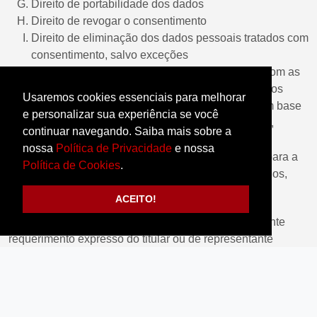
Direito de portabilidade dos dados
Direito de revogar o consentimento
Direito de eliminação dos dados pessoais tratados com
consentimento, salvo exceções
Informação das entidades públicas e privadas com as
quais nós realizamos uso compartilhado de dados
Usaremos cookies essenciais para melhorar
Revisão das decisões tomadas unicamente com base
e personalizar sua experiência se você
em tratamento automatizado de dados pessoais,
continuar navegando. Saiba mais sobre a
quando aplicável
nossa
Política de Privacidade
e nossa
Solicitação da íntegra das cláusulas utilizadas para a
Política de Cookies
.
realização da transferência internacional de dados,
observados os segredos comercial e industrial
ACEITO!
O exercício de direitos poderá ser requisitado mediante
requerimento expresso do titular ou de representante
legalmente constituído, através do endereço
eletrônico
dpo@saocamilo.br
, direcionado ao DPO, que o
atenderá dentro do prazo legal estabelecido na LGPD.
Você também tem o direito de apresentar uma reclamação