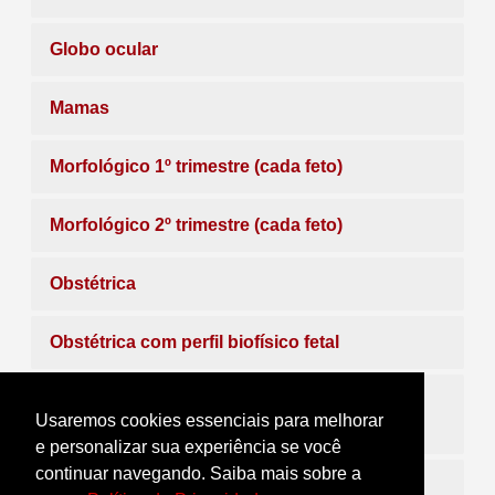
Globo ocular
Mamas
Morfológico 1º trimestre (cada feto)
Morfológico 2º trimestre (cada feto)
Obstétrica
Obstétrica com perfil biofísico fetal
Obstétrica transvaginal com transluscência
Usaremos cookies essenciais para melhorar
nucal
e personalizar sua experiência se você
continuar navegando. Saiba mais sobre a
Órgãos e estrutura (partes moles)