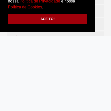
nossa
Política de Privacidade
e nossa
Política de Cookies
.
Pélvica (ginecológica)
ACEITO!
Pélvica transvaginal
Próstata abdominal
Próstata transretal
Região inguinal
Transfontanela (crânio)